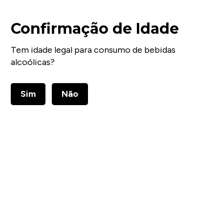
Confirmação de Idade
Tem idade legal para consumo de bebidas
alcoólicas?
Sim
Não
Contactos
Sede // +351 263 710821
geral@quintalagarnovo.pt
Telefone
+351263710821